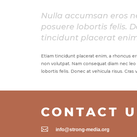
Nulla accumsan eros ne
posuere lobortis felis. 
tincidunt placerat enim
Etiam tincidunt placerat enim, a rhoncus er
non volutpat. Nam consequat diam nec leo
lobortis felis. Donec at vehicula risus. Cras
CONTACT U

info@strong-media.org