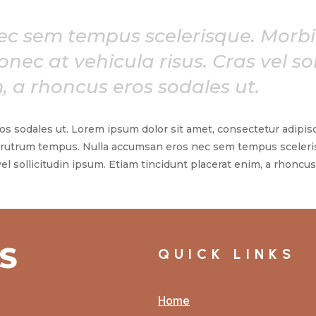
c sem tempus scelerisque. Morbi
Donec at vehicula risus. Cras vel s
, a rhoncus eros sodales ut.
os sodales ut. Lorem ipsum dolor sit amet, consectetur adipisci
 rutrum tempus. Nulla accumsan eros nec sem tempus sceleris
 vel sollicitudin ipsum. Etiam tincidunt placerat enim, a rhoncus
S
QUICK LINKS
Home